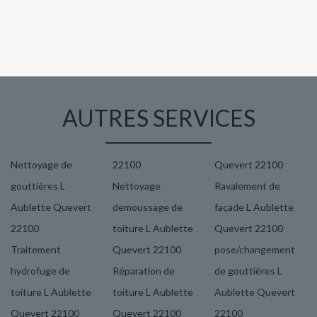
AUTRES SERVICES
Nettoyage de
22100
Quevert 22100
gouttières L
Nettoyage
Ravalement de
Aublette Quevert
demoussage de
façade L Aublette
22100
toiture L Aublette
Quevert 22100
Traitement
Quevert 22100
pose/changement
hydrofuge de
Réparation de
de gouttières L
toiture L Aublette
toiture L Aublette
Aublette Quevert
Quevert 22100
Quevert 22100
22100