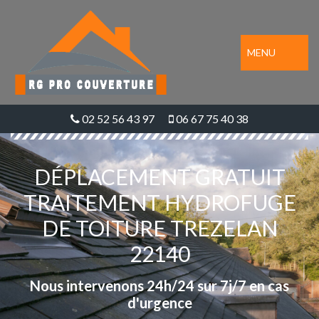
MENU
02 52 56 43 97
06 67 75 40 38
DÉPLACEMENT GRATUIT
TRAITEMENT HYDROFUGE
DE TOITURE TREZELAN
22140
Nous intervenons 24h/24 sur 7j/7 en cas
d'urgence