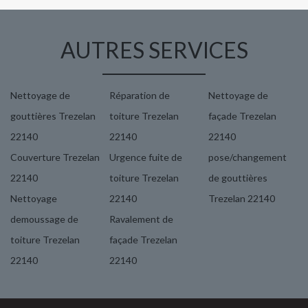
AUTRES SERVICES
Nettoyage de
Réparation de
Nettoyage de
gouttières Trezelan
toiture Trezelan
façade Trezelan
22140
22140
22140
Couverture Trezelan
Urgence fuite de
pose/changement
22140
toiture Trezelan
de gouttières
Nettoyage
22140
Trezelan 22140
demoussage de
Ravalement de
toiture Trezelan
façade Trezelan
22140
22140