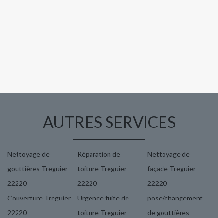
AUTRES SERVICES
Nettoyage de
Réparation de
Nettoyage de
gouttières Treguier
toiture Treguier
façade Treguier
22220
22220
22220
Couverture Treguier
Urgence fuite de
pose/changement
22220
toiture Treguier
de gouttières