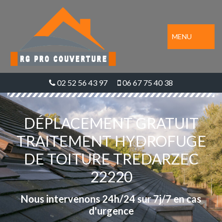
MENU
02 52 56 43 97
06 67 75 40 38
DÉPLACEMENT GRATUIT
TRAITEMENT HYDROFUGE
DE TOITURE TREDARZEC
22220
Nous intervenons 24h/24 sur 7j/7 en cas
d'urgence