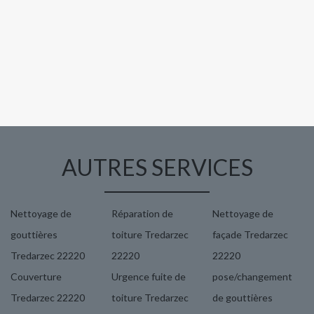
AUTRES SERVICES
Nettoyage de
Réparation de
Nettoyage de
gouttières
toiture Tredarzec
façade Tredarzec
Tredarzec 22220
22220
22220
Couverture
Urgence fuite de
pose/changement
Tredarzec 22220
toiture Tredarzec
de gouttières