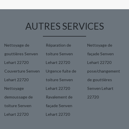
AUTRES SERVICES
Nettoyage de
Réparation de
Nettoyage de
gouttières Senven
toiture Senven
façade Senven
Lehart 22720
Lehart 22720
Lehart 22720
Couverture Senven
Urgence fuite de
pose/changement
Lehart 22720
toiture Senven
de gouttières
Nettoyage
Lehart 22720
Senven Lehart
demoussage de
Ravalement de
22720
toiture Senven
façade Senven
Lehart 22720
Lehart 22720