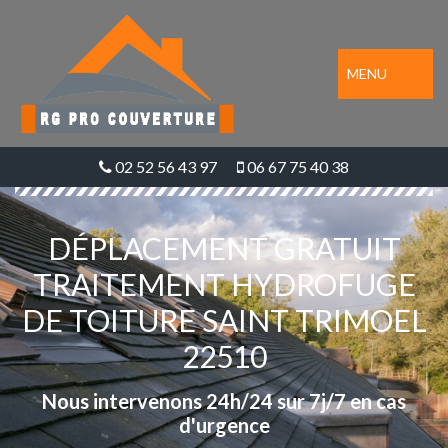
MENU
02 52 56 43 97
06 67 75 40 38
DÉPLACEMENT GRATUIT
TRAITEMENT HYDROFUGE
DE TOITURE SAINT TRIMOEL
22510
Nous intervenons 24h/24 sur 7j/7 en cas
d'urgence