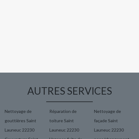
AUTRES SERVICES
Nettoyage de
Réparation de
Nettoyage de
gouttières Saint
toiture Saint
façade Saint
Launeuc 22230
Launeuc 22230
Launeuc 22230