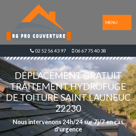
MENU
02 52 56 43 97
06 67 75 40 38
DÉPLACEMENT GRATUIT
TRAITEMENT HYDROFUGE
DE TOITURE SAINT LAUNEUC
22230
Nous intervenons 24h/24 sur 7j/7 en cas
d'urgence