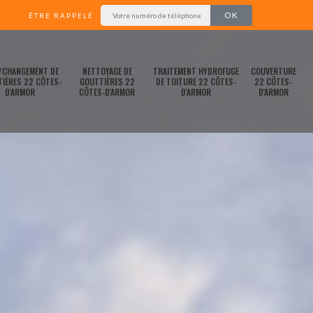
ÊTRE RAPPELÉ
/CHANGEMENT DE
NETTOYAGE DE
TRAITEMENT HYDROFUGE
COUVERTURE
IÈRES 22 CÔTES-
GOUTTIÈRES 22
DE TOITURE 22 CÔTES-
22 CÔTES-
D'ARMOR
CÔTES-D'ARMOR
D'ARMOR
D'ARMOR