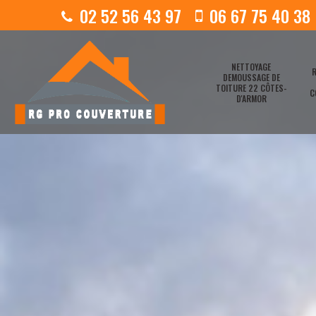
02 52 56 43 97
06 67 75 40 38
NETTOYAGE
R
DEMOUSSAGE DE
TOITURE 22 CÔTES-
C
D'ARMOR