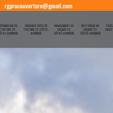
rgprocouverture@gmail.com
ÉPARATION DE
URGENCE FUITE DE
RAVALEMENT DE
NETTOYAGE DE
POSE
TOITURE 22
TOITURE 22 CÔTES-
FAÇADE 22
FAÇADE 22
GOUTT
ÔTES-D'ARMOR
D'ARMOR
CÔTES-D'ARMOR
CÔTES-D'ARMOR