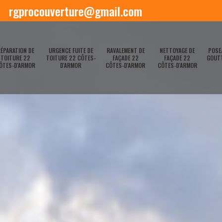
rgprocouverture@gmail.com
ÉPARATION DE
URGENCE FUITE DE
RAVALEMENT DE
NETTOYAGE DE
POSE
TOITURE 22
TOITURE 22 CÔTES-
FAÇADE 22
FAÇADE 22
GOUTT
ÔTES-D'ARMOR
D'ARMOR
CÔTES-D'ARMOR
CÔTES-D'ARMOR