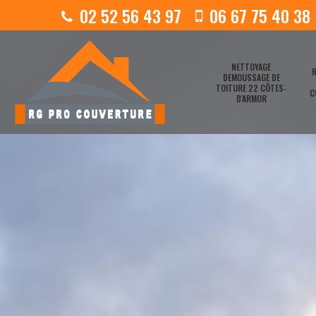
02 52 56 43 97
06 67 75 40 38
NETTOYAGE
R
DEMOUSSAGE DE
TOITURE 22 CÔTES-
C
D'ARMOR