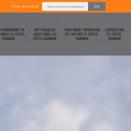
ÊTRE RAPPELÉ
/CHANGEMENT DE
NETTOYAGE DE
TRAITEMENT HYDROFUGE
COUVERTURE
IÈRES 22 CÔTES-
GOUTTIÈRES 22
DE TOITURE 22 CÔTES-
22 CÔTES-
D'ARMOR
CÔTES-D'ARMOR
D'ARMOR
D'ARMOR