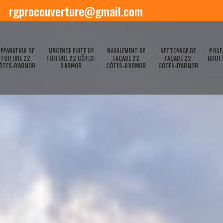
rgprocouverture@gmail.com
ÉPARATION DE
URGENCE FUITE DE
RAVALEMENT DE
NETTOYAGE DE
POSE
TOITURE 22
TOITURE 22 CÔTES-
FAÇADE 22
FAÇADE 22
GOUTT
ÔTES-D'ARMOR
D'ARMOR
CÔTES-D'ARMOR
CÔTES-D'ARMOR