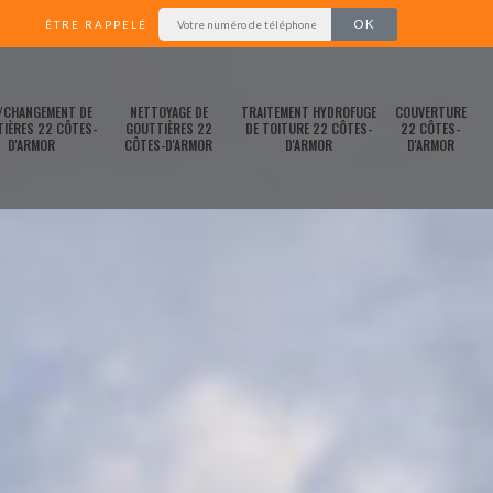
ÊTRE RAPPELÉ
/CHANGEMENT DE
NETTOYAGE DE
TRAITEMENT HYDROFUGE
COUVERTURE
IÈRES 22 CÔTES-
GOUTTIÈRES 22
DE TOITURE 22 CÔTES-
22 CÔTES-
D'ARMOR
CÔTES-D'ARMOR
D'ARMOR
D'ARMOR