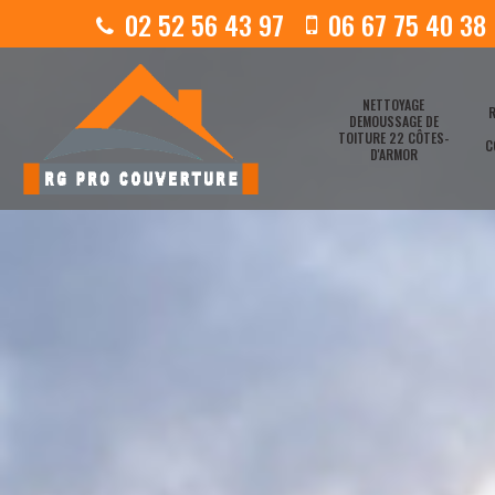
02 52 56 43 97
06 67 75 40 38
NETTOYAGE
R
DEMOUSSAGE DE
TOITURE 22 CÔTES-
C
D'ARMOR