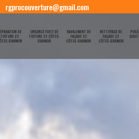
rgprocouverture@gmail.com
ÉPARATION DE
URGENCE FUITE DE
RAVALEMENT DE
NETTOYAGE DE
POSE
TOITURE 22
TOITURE 22 CÔTES-
FAÇADE 22
FAÇADE 22
GOUTT
ÔTES-D'ARMOR
D'ARMOR
CÔTES-D'ARMOR
CÔTES-D'ARMOR