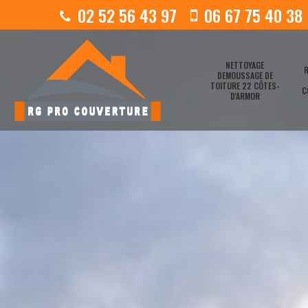
02 52 56 43 97
06 67 75 40 38
NETTOYAGE
R
DEMOUSSAGE DE
TOITURE 22 CÔTES-
C
D'ARMOR