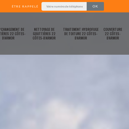
ÊTRE RAPPELÉ
/CHANGEMENT DE
NETTOYAGE DE
TRAITEMENT HYDROFUGE
COUVERTURE
IÈRES 22 CÔTES-
GOUTTIÈRES 22
DE TOITURE 22 CÔTES-
22 CÔTES-
D'ARMOR
CÔTES-D'ARMOR
D'ARMOR
D'ARMOR