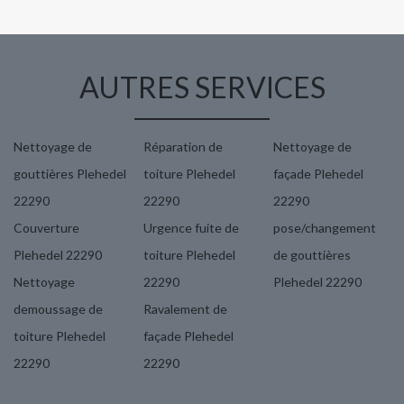
AUTRES SERVICES
Nettoyage de
Réparation de
Nettoyage de
gouttières Plehedel
toiture Plehedel
façade Plehedel
22290
22290
22290
Couverture
Urgence fuite de
pose/changement
Plehedel 22290
toiture Plehedel
de gouttières
Nettoyage
22290
Plehedel 22290
demoussage de
Ravalement de
toiture Plehedel
façade Plehedel
22290
22290