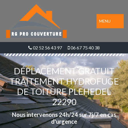
MENU
02 52 56 43 97
06 67 75 40 38
DÉPLACEMENT GRATUIT
TRAITEMENT HYDROFUGE
DE TOITURE PLEHEDEL
22290
Nous intervenons 24h/24 sur 7j/7 en cas
d'urgence