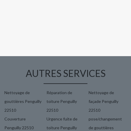
AUTRES SERVICES
Nettoyage de
Réparation de
Nettoyage de
gouttières Penguilly
toiture Penguilly
façade Penguilly
22510
22510
22510
Couverture
Urgence fuite de
pose/changement
Penguilly 22510
toiture Penguilly
de gouttières