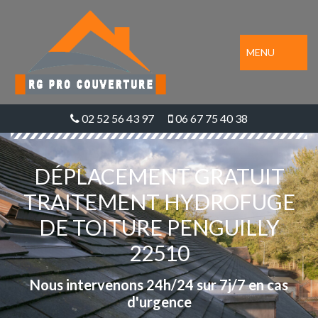
MENU
02 52 56 43 97
06 67 75 40 38
DÉPLACEMENT GRATUIT
TRAITEMENT HYDROFUGE
DE TOITURE PENGUILLY
22510
Nous intervenons 24h/24 sur 7j/7 en cas
d'urgence