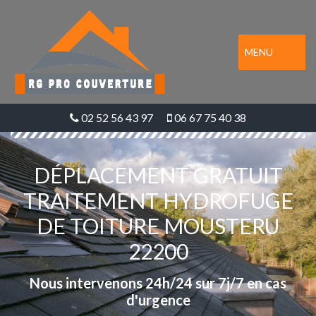
MENU
02 52 56 43 97
06 67 75 40 38
DÉPLACEMENT GRATUIT
TRAITEMENT HYDROFUGE
DE TOITURE MOUSTERU
22200
Nous intervenons 24h/24 sur 7j/7 en cas
d'urgence