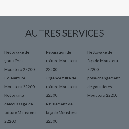
AUTRES SERVICES
Nettoyage de
Réparation de
Nettoyage de
gouttières
toiture Mousteru
façade Mousteru
Mousteru 22200
22200
22200
Couverture
Urgence fuite de
pose/changement
Mousteru 22200
toiture Mousteru
de gouttières
Nettoyage
22200
Mousteru 22200
demoussage de
Ravalement de
toiture Mousteru
façade Mousteru
22200
22200