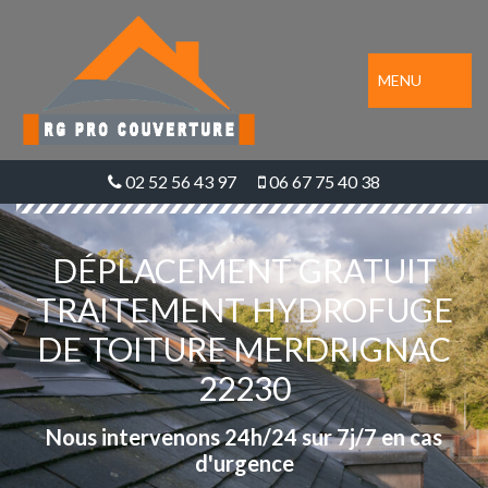
MENU
02 52 56 43 97
06 67 75 40 38
DÉPLACEMENT GRATUIT
TRAITEMENT HYDROFUGE
DE TOITURE MERDRIGNAC
22230
Nous intervenons 24h/24 sur 7j/7 en cas
d'urgence