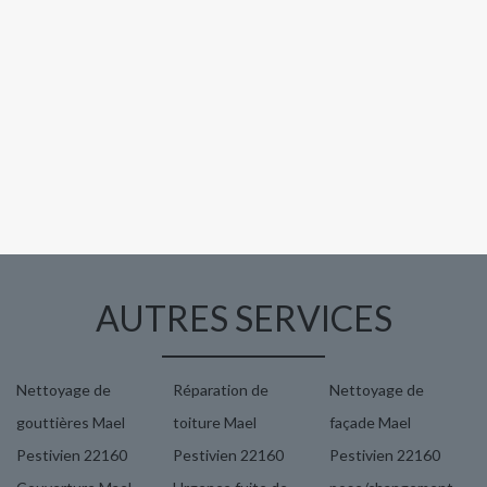
AUTRES SERVICES
Nettoyage de
Réparation de
Nettoyage de
gouttières Mael
toiture Mael
façade Mael
Pestivien 22160
Pestivien 22160
Pestivien 22160