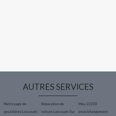
AUTRES SERVICES
Nettoyage de
Réparation de
Meu 22230
gouttières Loscouet
toiture Loscouet Sur
pose/changement