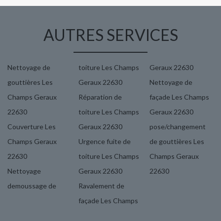
AUTRES SERVICES
Nettoyage de
toiture Les Champs
Geraux 22630
gouttières Les
Geraux 22630
Nettoyage de
Champs Geraux
Réparation de
façade Les Champs
22630
toiture Les Champs
Geraux 22630
Couverture Les
Geraux 22630
pose/changement
Champs Geraux
Urgence fuite de
de gouttières Les
22630
toiture Les Champs
Champs Geraux
Nettoyage
Geraux 22630
22630
demoussage de
Ravalement de
façade Les Champs