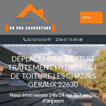
MENU
02 52 56 43 97
06 67 75 40 38
DÉPLACEMENT GRATUIT
TRAITEMENT HYDROFUGE
DE TOITURE LES CHAMPS
GERAUX 22630
Nous intervenons 24h/24 sur 7j/7 en cas
d'urgence