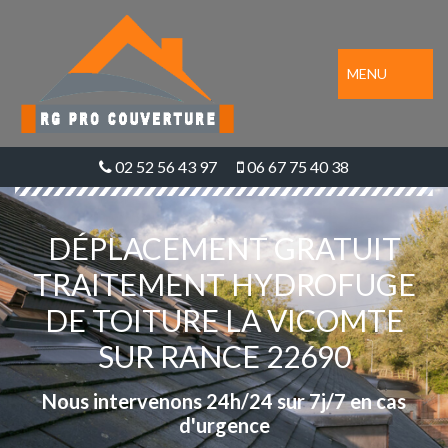
MENU
02 52 56 43 97
06 67 75 40 38
DÉPLACEMENT GRATUIT
TRAITEMENT HYDROFUGE
DE TOITURE LA VICOMTE
SUR RANCE 22690
Nous intervenons 24h/24 sur 7j/7 en cas
d'urgence