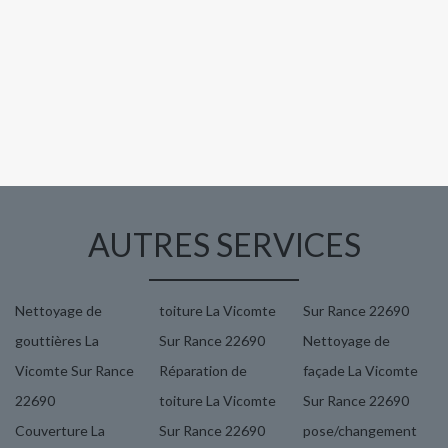
AUTRES SERVICES
Nettoyage de
toiture La Vicomte
Sur Rance 22690
gouttières La
Sur Rance 22690
Nettoyage de
Vicomte Sur Rance
Réparation de
façade La Vicomte
22690
toiture La Vicomte
Sur Rance 22690
Couverture La
Sur Rance 22690
pose/changement