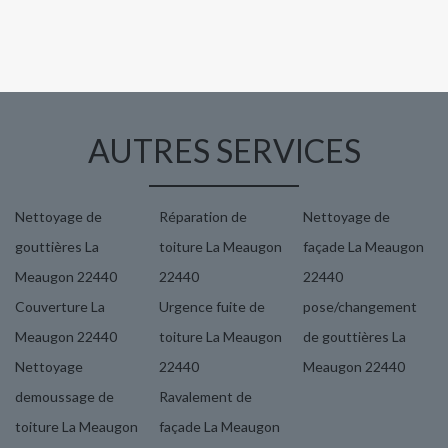
AUTRES SERVICES
Nettoyage de
Réparation de
Nettoyage de
gouttières La
toiture La Meaugon
façade La Meaugon
Meaugon 22440
22440
22440
Couverture La
Urgence fuite de
pose/changement
Meaugon 22440
toiture La Meaugon
de gouttières La
Nettoyage
22440
Meaugon 22440
demoussage de
Ravalement de
toiture La Meaugon
façade La Meaugon