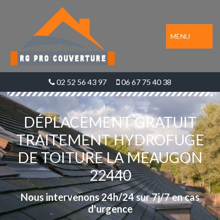
MENU
02 52 56 43 97
06 67 75 40 38
DÉPLACEMENT GRATUIT
TRAITEMENT HYDROFUGE
DE TOITURE LA MEAUGON
22440
Nous intervenons 24h/24 sur 7j/7 en cas
d'urgence