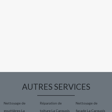
AUTRES SERVICES
Nettoyage de
Réparation de
Nettoyage de
gouttières La
toiture La Carquois
façade La Carquois