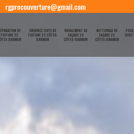
rgprocouverture@gmail.com
ÉPARATION DE
URGENCE FUITE DE
RAVALEMENT DE
NETTOYAGE DE
POSE
TOITURE 22
TOITURE 22 CÔTES-
FAÇADE 22
FAÇADE 22
GOUTT
ÔTES-D'ARMOR
D'ARMOR
CÔTES-D'ARMOR
CÔTES-D'ARMOR