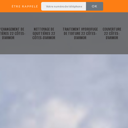
ÊTRE RAPPELÉ
/CHANGEMENT DE
NETTOYAGE DE
TRAITEMENT HYDROFUGE
COUVERTURE
IÈRES 22 CÔTES-
GOUTTIÈRES 22
DE TOITURE 22 CÔTES-
22 CÔTES-
D'ARMOR
CÔTES-D'ARMOR
D'ARMOR
D'ARMOR