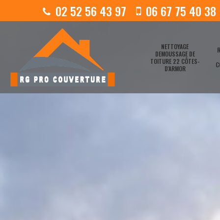
02 52 56 43 97
06 67 75 40 38
NETTOYAGE
R
DEMOUSSAGE DE
TOITURE 22 CÔTES-
C
D'ARMOR