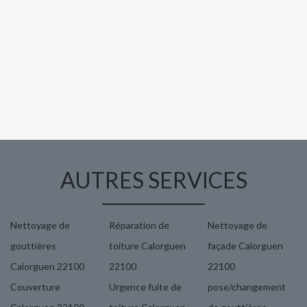
AUTRES SERVICES
Nettoyage de
Réparation de
Nettoyage de
gouttières
toiture Calorguen
façade Calorguen
Calorguen 22100
22100
22100
Couverture
Urgence fuite de
pose/changement