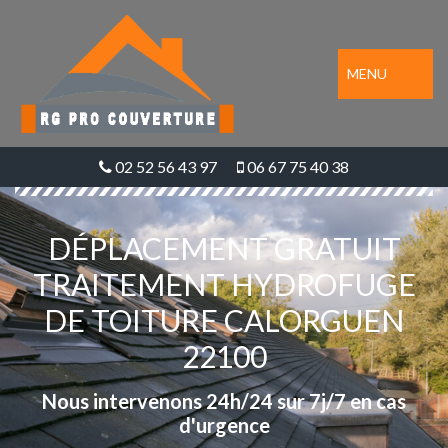
MENU
02 52 56 43 97
06 67 75 40 38
DÉPLACEMENT GRATUIT
TRAITEMENT HYDROFUGE
DE TOITURE CALORGUEN
22100
Nous intervenons 24h/24 sur 7j/7 en cas
d'urgence