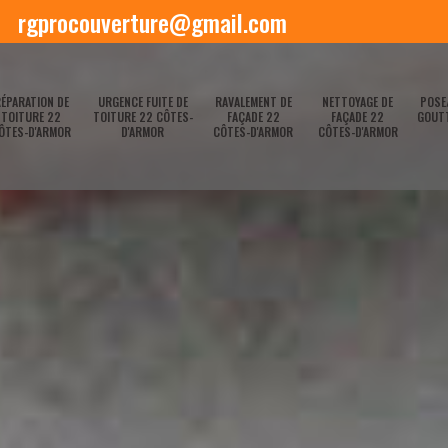
rgprocouverture@gmail.com
ÉPARATION DE
URGENCE FUITE DE
RAVALEMENT DE
NETTOYAGE DE
POSE
TOITURE 22
TOITURE 22 CÔTES-
FAÇADE 22
FAÇADE 22
GOUTT
ÔTES-D'ARMOR
D'ARMOR
CÔTES-D'ARMOR
CÔTES-D'ARMOR