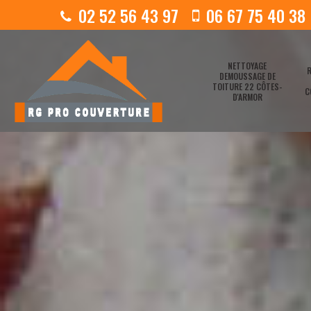
02 52 56 43 97
06 67 75 40 38
NETTOYAGE
R
DEMOUSSAGE DE
TOITURE 22 CÔTES-
C
D'ARMOR