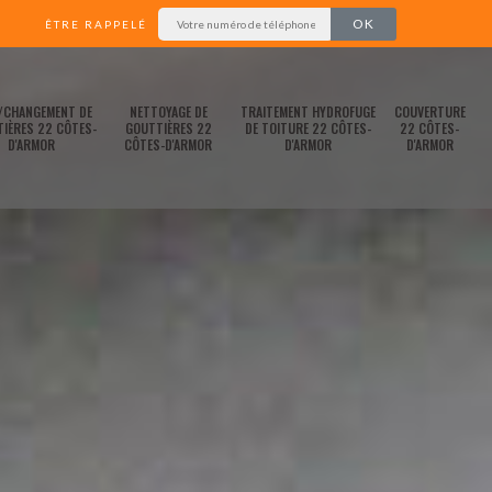
ÊTRE RAPPELÉ
/CHANGEMENT DE
NETTOYAGE DE
TRAITEMENT HYDROFUGE
COUVERTURE
IÈRES 22 CÔTES-
GOUTTIÈRES 22
DE TOITURE 22 CÔTES-
22 CÔTES-
D'ARMOR
CÔTES-D'ARMOR
D'ARMOR
D'ARMOR