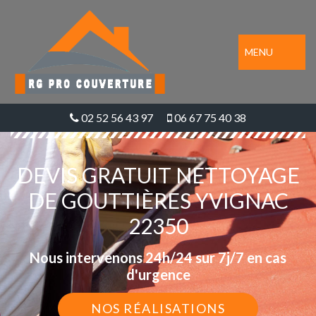
MENU
02 52 56 43 97
06 67 75 40 38
DEVIS GRATUIT NETTOYAGE
DE GOUTTIÈRES YVIGNAC
22350
Nous intervenons 24h/24 sur 7j/7 en cas
d'urgence
NOS RÉALISATIONS