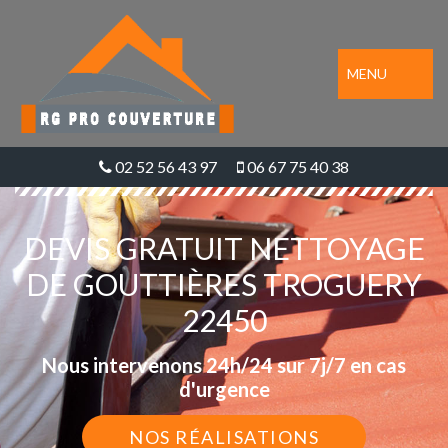
MENU
02 52 56 43 97
06 67 75 40 38
DEVIS GRATUIT NETTOYAGE
DE GOUTTIÈRES TROGUERY
22450
Nous intervenons 24h/24 sur 7j/7 en cas
d'urgence
NOS RÉALISATIONS