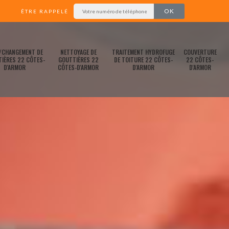
ÊTRE RAPPELÉ
/CHANGEMENT DE
NETTOYAGE DE
TRAITEMENT HYDROFUGE
COUVERTURE
IÈRES 22 CÔTES-
GOUTTIÈRES 22
DE TOITURE 22 CÔTES-
22 CÔTES-
D'ARMOR
CÔTES-D'ARMOR
D'ARMOR
D'ARMOR