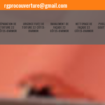
rgprocouverture@gmail.com
ÉPARATION DE
URGENCE FUITE DE
RAVALEMENT DE
NETTOYAGE DE
POSE
TOITURE 22
TOITURE 22 CÔTES-
FAÇADE 22
FAÇADE 22
GOUTT
ÔTES-D'ARMOR
D'ARMOR
CÔTES-D'ARMOR
CÔTES-D'ARMOR