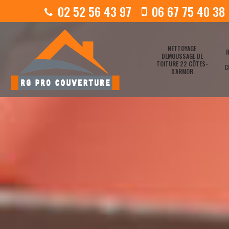
02 52 56 43 97
06 67 75 40 38
NETTOYAGE
R
DEMOUSSAGE DE
TOITURE 22 CÔTES-
C
D'ARMOR