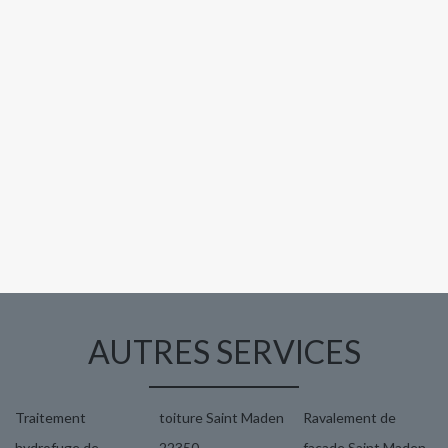
AUTRES SERVICES
Traitement
toiture Saint Maden
Ravalement de
hydrofuge de
22350
façade Saint Maden