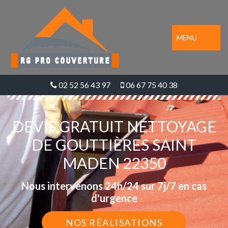
MENU
02 52 56 43 97
06 67 75 40 38
DEVIS GRATUIT NETTOYAGE
DE GOUTTIÈRES SAINT
MADEN 22350
Nous intervenons 24h/24 sur 7j/7 en cas
d'urgence
NOS RÉALISATIONS