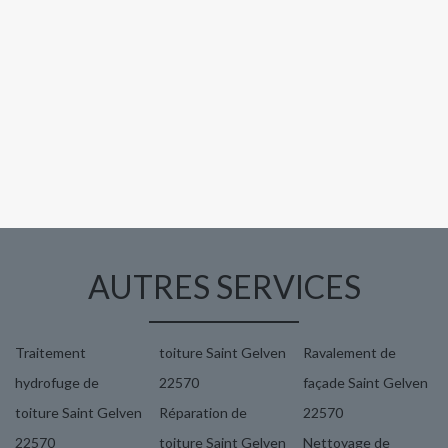
AUTRES SERVICES
Traitement
toiture Saint Gelven
Ravalement de
hydrofuge de
22570
façade Saint Gelven
toiture Saint Gelven
Réparation de
22570
22570
toiture Saint Gelven
Nettoyage de