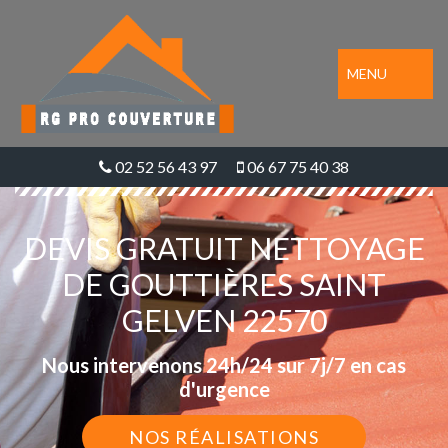
MENU
02 52 56 43 97
06 67 75 40 38
DEVIS GRATUIT NETTOYAGE
DE GOUTTIÈRES SAINT
GELVEN 22570
Nous intervenons 24h/24 sur 7j/7 en cas
d'urgence
NOS RÉALISATIONS