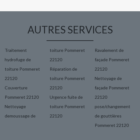
AUTRES SERVICES
Traitement
toiture Pommeret
Ravalement de
hydrofuge de
22120
façade Pommeret
toiture Pommeret
Réparation de
22120
22120
toiture Pommeret
Nettoyage de
Couverture
22120
façade Pommeret
Pommeret 22120
Urgence fuite de
22120
Nettoyage
toiture Pommeret
pose/changement
demoussage de
22120
de gouttières
Pommeret 22120