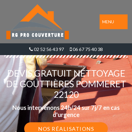
MENU
02 52 56 43 97
06 67 75 40 38
DEVIS GRATUIT NETTOYAGE
DE GOUTTIÈRES POMMERET
22120
Nous intervenons 24h/24 sur 7j/7 en cas
d'urgence
NOS RÉALISATIONS