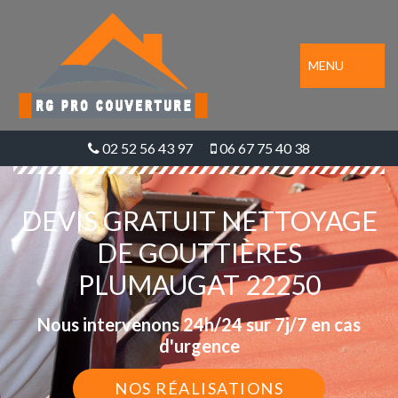
MENU
02 52 56 43 97
06 67 75 40 38
DEVIS GRATUIT NETTOYAGE
DE GOUTTIÈRES
PLUMAUGAT 22250
Nous intervenons 24h/24 sur 7j/7 en cas
d'urgence
NOS RÉALISATIONS