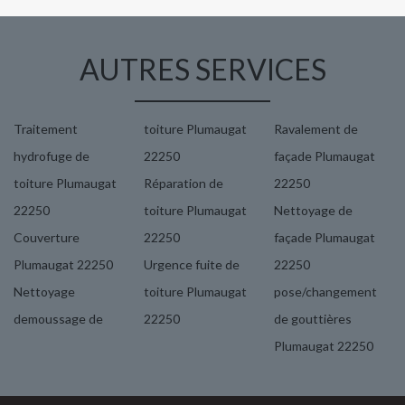
AUTRES SERVICES
Traitement
toiture Plumaugat
Ravalement de
hydrofuge de
22250
façade Plumaugat
toiture Plumaugat
Réparation de
22250
22250
toiture Plumaugat
Nettoyage de
Couverture
22250
façade Plumaugat
Plumaugat 22250
Urgence fuite de
22250
Nettoyage
toiture Plumaugat
pose/changement
demoussage de
22250
de gouttières
Plumaugat 22250