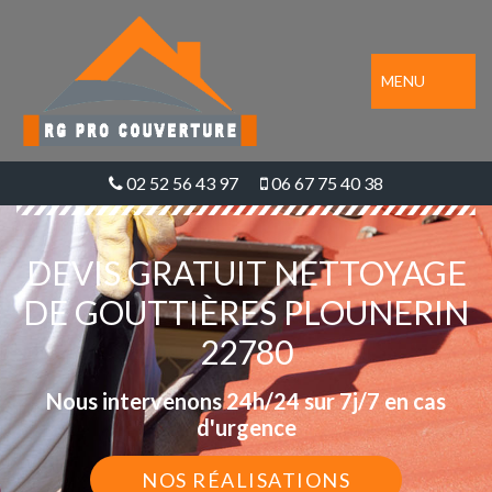
MENU
02 52 56 43 97
06 67 75 40 38
DEVIS GRATUIT NETTOYAGE
DE GOUTTIÈRES PLOUNERIN
22780
Nous intervenons 24h/24 sur 7j/7 en cas
d'urgence
NOS RÉALISATIONS