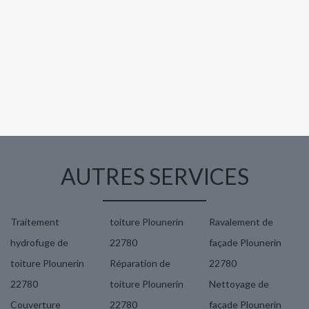
AUTRES SERVICES
Traitement
toiture Plounerin
Ravalement de
hydrofuge de
22780
façade Plounerin
toiture Plounerin
Réparation de
22780
22780
toiture Plounerin
Nettoyage de
Couverture
22780
façade Plounerin