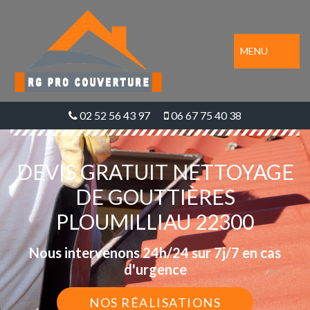
MENU
02 52 56 43 97
06 67 75 40 38
DEVIS GRATUIT NETTOYAGE
DE GOUTTIÈRES
PLOUMILLIAU 22300
Nous intervenons 24h/24 sur 7j/7 en cas
d'urgence
NOS RÉALISATIONS