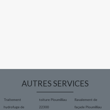
AUTRES SERVICES
Traitement
toiture Ploumilliau
Ravalement de
hydrofuge de
22300
façade Ploumilliau