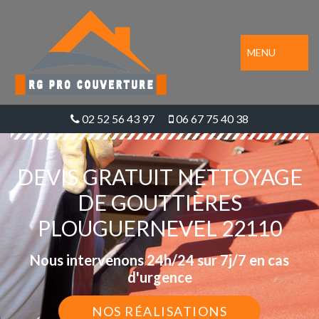
MENU
02 52 56 43 97
06 67 75 40 38
DEVIS GRATUIT NETTOYAGE
DE GOUTTIÈRES
PLOUGUERNEVEL 22110
Nous intervenons 24h/24 sur 7j/7 en cas
d'urgence
NOS RÉALISATIONS