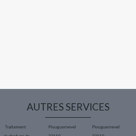
AUTRES SERVICES
Traitement
Plouguernevel
Plouguernevel
hydrofuge de
22110
22110