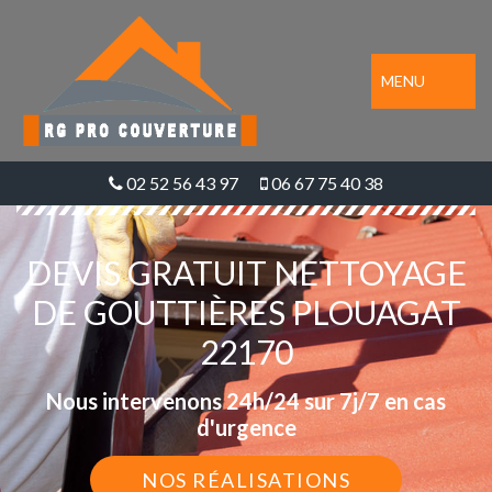
MENU
02 52 56 43 97
06 67 75 40 38
DEVIS GRATUIT NETTOYAGE
DE GOUTTIÈRES PLOUAGAT
22170
Nous intervenons 24h/24 sur 7j/7 en cas
d'urgence
NOS RÉALISATIONS