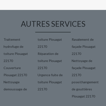
AUTRES SERVICES
Traitement
toiture Plouagat
Ravalement de
hydrofuge de
22170
façade Plouagat
toiture Plouagat
Réparation de
22170
22170
toiture Plouagat
Nettoyage de
Couverture
22170
façade Plouagat
Plouagat 22170
Urgence fuite de
22170
Nettoyage
toiture Plouagat
pose/changement
demoussage de
22170
de gouttières
Plouagat 22170