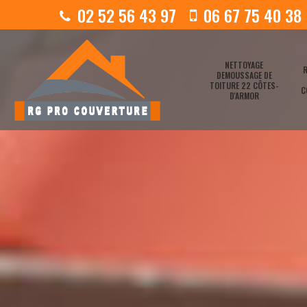
02 52 56 43 97
06 67 75 40 38
NETTOYAGE
R
DEMOUSSAGE DE
TOITURE 22 CÔTES-
C
D'ARMOR