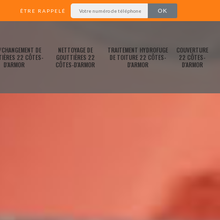
ÊTRE RAPPELÉ
/CHANGEMENT DE
NETTOYAGE DE
TRAITEMENT HYDROFUGE
COUVERTURE
IÈRES 22 CÔTES-
GOUTTIÈRES 22
DE TOITURE 22 CÔTES-
22 CÔTES-
D'ARMOR
CÔTES-D'ARMOR
D'ARMOR
D'ARMOR