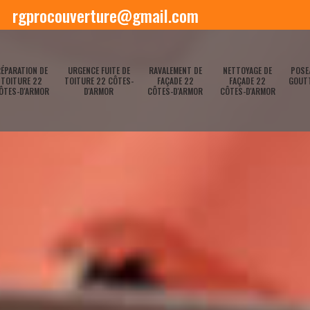
rgprocouverture@gmail.com
ÉPARATION DE
URGENCE FUITE DE
RAVALEMENT DE
NETTOYAGE DE
POSE
TOITURE 22
TOITURE 22 CÔTES-
FAÇADE 22
FAÇADE 22
GOUTT
ÔTES-D'ARMOR
D'ARMOR
CÔTES-D'ARMOR
CÔTES-D'ARMOR