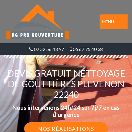
MENU
02 52 56 43 97
06 67 75 40 38
DEVIS GRATUIT NETTOYAGE
DE GOUTTIÈRES PLEVENON
22240
Nous intervenons 24h/24 sur 7j/7 en cas
d'urgence
NOS RÉALISATIONS