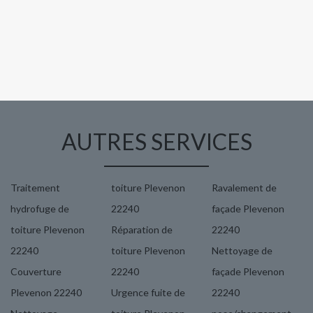
AUTRES SERVICES
Traitement
toiture Plevenon
Ravalement de
hydrofuge de
22240
façade Plevenon
toiture Plevenon
Réparation de
22240
22240
toiture Plevenon
Nettoyage de
Couverture
22240
façade Plevenon
Plevenon 22240
Urgence fuite de
22240