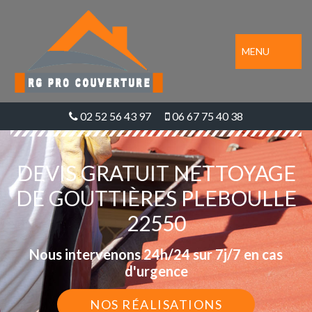
MENU
02 52 56 43 97
06 67 75 40 38
DEVIS GRATUIT NETTOYAGE
DE GOUTTIÈRES PLEBOULLE
22550
Nous intervenons 24h/24 sur 7j/7 en cas
d'urgence
NOS RÉALISATIONS