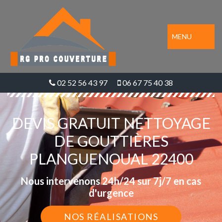
MENU
02 52 56 43 97
06 67 75 40 38
DEVIS GRATUIT NETTOYAGE
DE GOUTTIÈRES
PLANGUENOUAL 22400
Nous intervenons 24h/24 sur 7j/7 en cas
d'urgence
NOS RÉALISATIONS