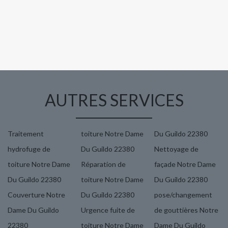
AUTRES SERVICES
Traitement
toiture Notre Dame
Du Guildo 22380
hydrofuge de
Du Guildo 22380
Nettoyage de
toiture Notre Dame
Réparation de
façade Notre Dame
Du Guildo 22380
toiture Notre Dame
Du Guildo 22380
Couverture Notre
Du Guildo 22380
pose/changement
Dame Du Guildo
Urgence fuite de
de gouttières Notre
22380
toiture Notre Dame
Dame Du Guildo