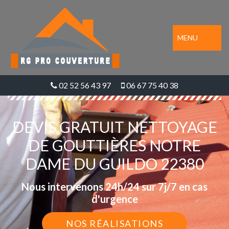
MENU
02 52 56 43 97
06 67 75 40 38
DEVIS GRATUIT NETTOYAGE
DE GOUTTIÈRES NOTRE
DAME DU GUILDO 22380
Nous intervenons 24h/24 sur 7j/7 en cas
d'urgence
NOS RÉALISATIONS