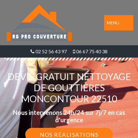
MENU
02 52 56 43 97
06 67 75 40 38
DEVIS GRATUIT NETTOYAGE
DE GOUTTIÈRES
MONCONTOUR 22510
Nous intervenons 24h/24 sur 7j/7 en cas
d'urgence
NOS RÉALISATIONS