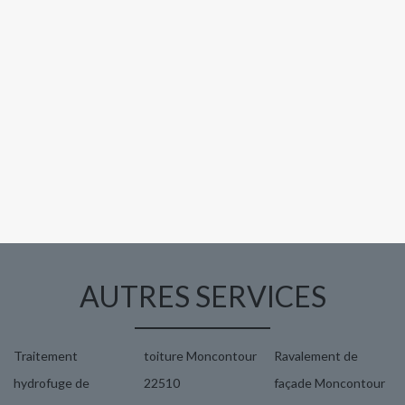
AUTRES SERVICES
Traitement
toiture Moncontour
Ravalement de
hydrofuge de
22510
façade Moncontour