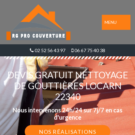
MENU
02 52 56 43 97
06 67 75 40 38
DEVIS GRATUIT NETTOYAGE
DE GOUTTIÈRES LOCARN
22340
Nous intervenons 24h/24 sur 7j/7 en cas
d'urgence
NOS RÉALISATIONS