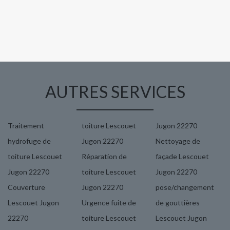
AUTRES SERVICES
Traitement
toiture Lescouet
Jugon 22270
hydrofuge de
Jugon 22270
Nettoyage de
toiture Lescouet
Réparation de
façade Lescouet
Jugon 22270
toiture Lescouet
Jugon 22270
Couverture
Jugon 22270
pose/changement
Lescouet Jugon
Urgence fuite de
de gouttières
22270
toiture Lescouet
Lescouet Jugon