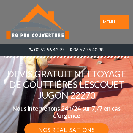
MENU
02 52 56 43 97
06 67 75 40 38
DEVIS GRATUIT NETTOYAGE
DE GOUTTIÈRES LESCOUET
JUGON 22270
Nous intervenons 24h/24 sur 7j/7 en cas
d'urgence
NOS RÉALISATIONS