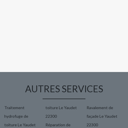
AUTRES SERVICES
Traitement
toiture Le Yaudet
Ravalement de
hydrofuge de
22300
façade Le Yaudet
toiture Le Yaudet
Réparation de
22300