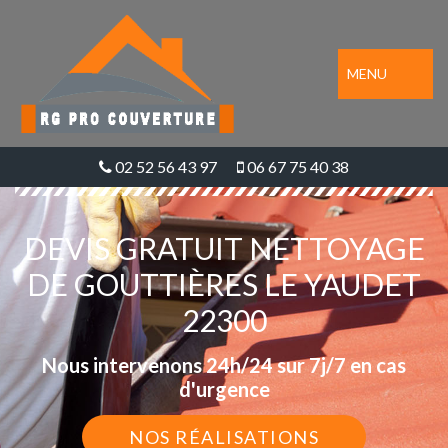
MENU
02 52 56 43 97
06 67 75 40 38
DEVIS GRATUIT NETTOYAGE
DE GOUTTIÈRES LE YAUDET
22300
Nous intervenons 24h/24 sur 7j/7 en cas
d'urgence
NOS RÉALISATIONS