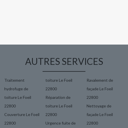
AUTRES SERVICES
Traitement
toiture Le Foeil
Ravalement de
hydrofuge de
22800
façade Le Foeil
toiture Le Foeil
Réparation de
22800
22800
toiture Le Foeil
Nettoyage de
Couverture Le Foeil
22800
façade Le Foeil
22800
Urgence fuite de
22800