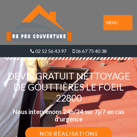
MENU
02 52 56 43 97
06 67 75 40 38
DEVIS GRATUIT NETTOYAGE
DE GOUTTIÈRES LE FOEIL
22800
Nous intervenons 24h/24 sur 7j/7 en cas
d'urgence
NOS RÉALISATIONS