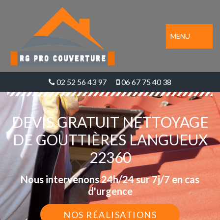
MENU
02 52 56 43 97
06 67 75 40 38
DEVIS GRATUIT NETTOYAGE
DE GOUTTIÈRES LANGUEUX
22360
Nous intervenons 24h/24 sur 7j/7 en cas
d'urgence
NOS RÉALISATIONS