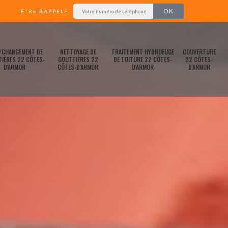
ÊTRE RAPPELÉ
/CHANGEMENT DE
NETTOYAGE DE
TRAITEMENT HYDROFUGE
COUVERTURE
IÈRES 22 CÔTES-
GOUTTIÈRES 22
DE TOITURE 22 CÔTES-
22 CÔTES-
D'ARMOR
CÔTES-D'ARMOR
D'ARMOR
D'ARMOR