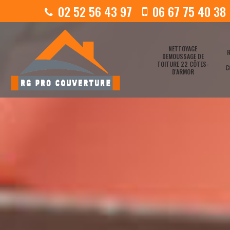
02 52 56 43 97
06 67 75 40 38
NETTOYAGE
R
DEMOUSSAGE DE
TOITURE 22 CÔTES-
C
D'ARMOR