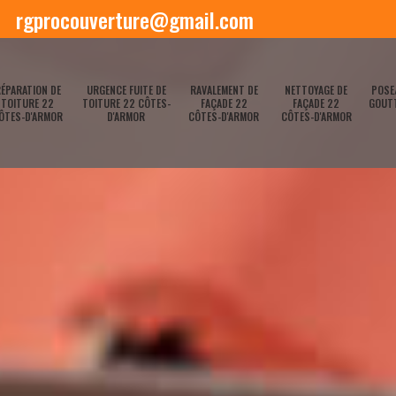
rgprocouverture@gmail.com
ÉPARATION DE
URGENCE FUITE DE
RAVALEMENT DE
NETTOYAGE DE
POSE
TOITURE 22
TOITURE 22 CÔTES-
FAÇADE 22
FAÇADE 22
GOUTT
ÔTES-D'ARMOR
D'ARMOR
CÔTES-D'ARMOR
CÔTES-D'ARMOR