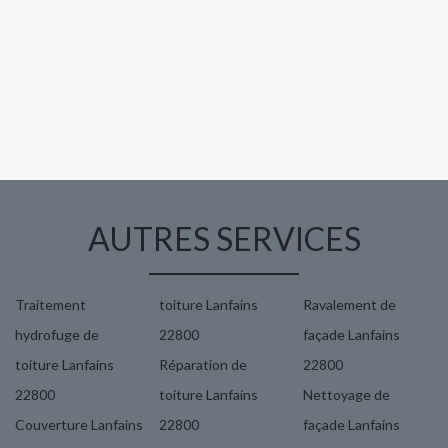
AUTRES SERVICES
Traitement
toiture Lanfains
Ravalement de
hydrofuge de
22800
façade Lanfains
toiture Lanfains
Réparation de
22800
22800
toiture Lanfains
Nettoyage de
Couverture Lanfains
22800
façade Lanfains