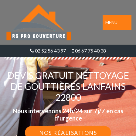
MENU
02 52 56 43 97
06 67 75 40 38
DEVIS GRATUIT NETTOYAGE
DE GOUTTIÈRES LANFAINS
22800
Nous intervenons 24h/24 sur 7j/7 en cas
d'urgence
NOS RÉALISATIONS