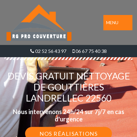
MENU
02 52 56 43 97
06 67 75 40 38
DEVIS GRATUIT NETTOYAGE
DE GOUTTIÈRES
LANDRELLEC 22560
Nous intervenons 24h/24 sur 7j/7 en cas
d'urgence
NOS RÉALISATIONS