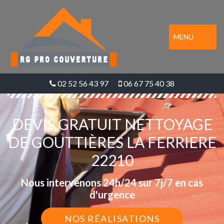
MENU
02 52 56 43 97
06 67 75 40 38
DEVIS GRATUIT NETTOYAGE
DE GOUTTIÈRES LA FERRIERE
22210
Nous intervenons 24h/24 sur 7j/7 en cas
d'urgence
NOS RÉALISATIONS